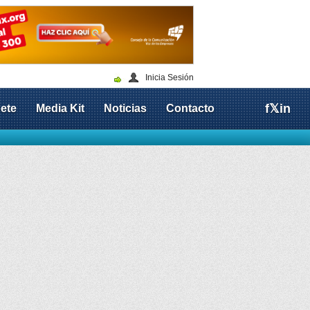
Inicia Sesión
f
𝕏
in
ete
Media Kit
Noticias
Contacto