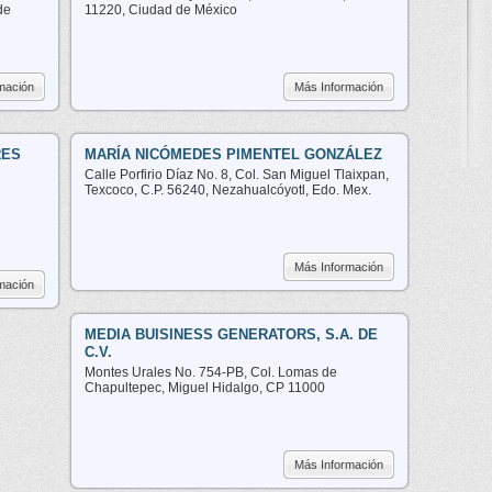
de
11220, Ciudad de México
mación
Más Información
RES
MARÍA NICÓMEDES PIMENTEL GONZÁLEZ
Calle Porfirio Díaz No. 8, Col. San Miguel Tlaixpan,
Texcoco, C.P. 56240, Nezahualcóyotl, Edo. Mex.
Más Información
mación
MEDIA BUISINESS GENERATORS, S.A. DE
C.V.
Montes Urales No. 754-PB, Col. Lomas de
Chapultepec, Miguel Hidalgo, CP 11000
Más Información