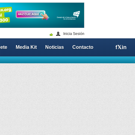
Inicia Sesión
f
𝕏
in
ete
Media Kit
Noticias
Contacto