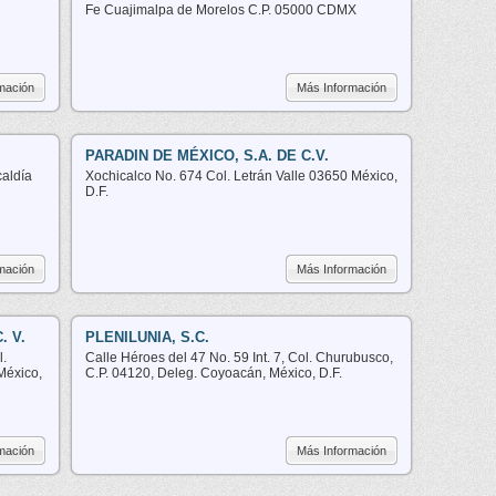
Fe Cuajimalpa de Morelos C.P. 05000 CDMX
mación
Más Información
PARADIN DE MÉXICO, S.A. DE C.V.
caldía
Xochicalco No. 674 Col. Letrán Valle 03650 México,
D.F.
mación
Más Información
. V.
PLENILUNIA, S.C.
l.
Calle Héroes del 47 No. 59 Int. 7, Col. Churubusco,
México,
C.P. 04120, Deleg. Coyoacán, México, D.F.
mación
Más Información