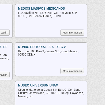
MEDIOS MASIVOS MEXICANOS
Luz Saviñon No. 13, 6 Piso, Col. del Valle, C.P.
03100, Del. Benito Juárez, CDMX
mación
Más Información
A. DE
MUNDO EDITORIAL, S.A. DE C.V.
Río Tiber 100 Piso 3, Oficina 301, Cuauhtémoc,
06500 CDMX.
ac San
México,
Más Información
mación
MUSEO UNIVERSUM UNAM
Circuito Mario de la Cueva S/N Edif. C, Col. Zona
Cultural Universidad, C.P. 04510, Deleg. Coyoacán,
México, D.F.