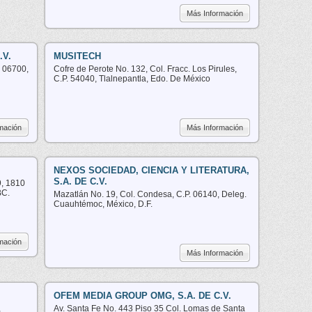
Más Información
.V.
MUSITECH
. 06700,
Cofre de Perote No. 132, Col. Fracc. Los Pirules,
C.P. 54040, Tlalnepantla, Edo. De México
mación
Más Información
NEXOS SOCIEDAD, CIENCIA Y LITERATURA,
S.A. DE C.V.
9, 1810
BC.
Mazatlán No. 19, Col. Condesa, C.P. 06140, Deleg.
Cuauhtémoc, México, D.F.
mación
Más Información
OFEM MEDIA GROUP OMG, S.A. DE C.V.
,
Av. Santa Fe No. 443 Piso 35 Col. Lomas de Santa