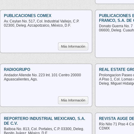
PUBLICACIONES COMEX
PUBLICACIONES 
FRANCO, S.A. DE 
Av. Ceylan No. 517, Col. Industrial Vallejo, C.P.
02300, Deleg. Azcapotzalco, México, D.F.
Donato Guerra No. 7 I
06600, Deleg. Cuauht
Más Información
RADIOGRUPO
REAL ESTATE GROU
Andador Allende No. 223 Int. 101 Centro 20000
Prolongacion Paseo 
Aguascalientes, Ags.
A Piso 1, Col. Lomas 
Deleg. Miguel Hidalgo
Más Información
REPORTERO INDUSTRIAL MEXICANO, S.A.
REVISTA AUGE DE
DE C.V.
Río Nilo 71 Piso 4 C
CDMX
Balboa No. 813, Col. Portales, C.P. 03300, Deleg.
Benito Juárez, México, D.F.