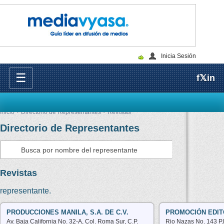
Inicia Sesión
☰
f
𝕏
in
Inicio
Directorio de Representantes
Revistas
Directorio de Representantes
Consultar
Revistas
representante.
PRODUCCIONES MANILA, S.A. DE C.V.
PROMOCIÓN EDITO
Av. Baja California No. 32-A, Col. Roma Sur, C.P.
Rio Nazas No. 143 P.