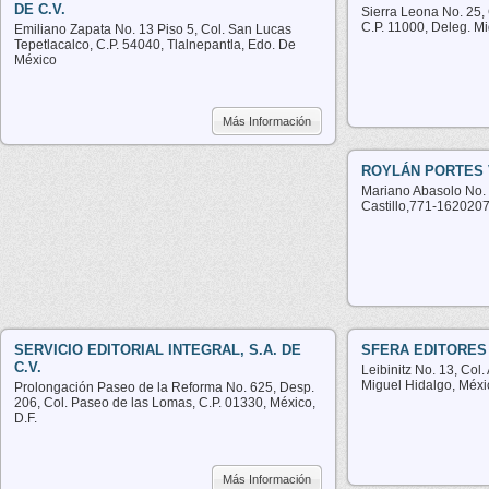
DE C.V.
Sierra Leona No. 25,
C.P. 11000, Deleg. M
Emiliano Zapata No. 13 Piso 5, Col. San Lucas
Tepetlacalco, C.P. 54040, Tlalnepantla, Edo. De
México
Más Información
ROYLÁN PORTES
Mariano Abasolo No. 
Castillo,771-162020
SERVICIO EDITORIAL INTEGRAL, S.A. DE
SFERA EDITORES 
C.V.
Leibinitz No. 13, Col
Miguel Hidalgo, Méxic
Prolongación Paseo de la Reforma No. 625, Desp.
206, Col. Paseo de las Lomas, C.P. 01330, México,
D.F.
Más Información