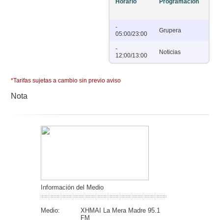
Horario
Programación
Dí
-
Lu
Grupera
05:00/23:00
Do
-
Lu
Noticias
12:00/13:00
Vie
*Tarifas sujetas a cambio sin previo aviso
Nota
Información del Medio
Medio:
XHMAI La Mera Madre 95.1
FM