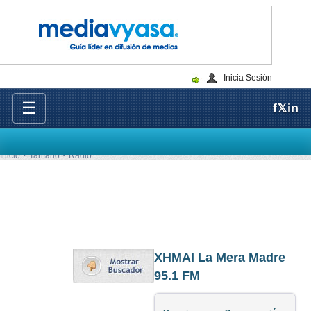
Inicia Sesión
☰
f
𝕏
in
Inicio
Tarifario
Radio
XHMAI La Mera Madre
95.1 FM