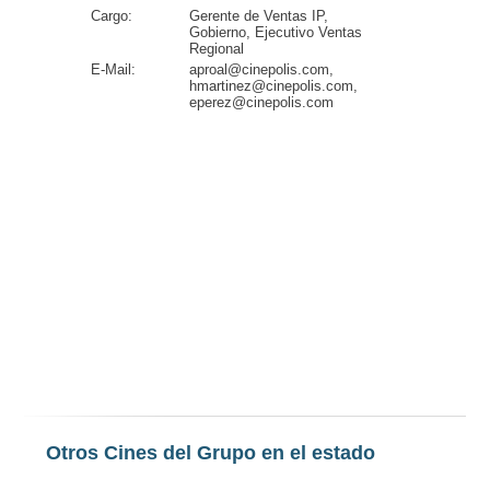
Cargo:
Gerente de Ventas IP,
Gobierno, Ejecutivo Ventas
Regional
E-Mail:
aproal@cinepolis.com,
hmartinez@cinepolis.com,
eperez@cinepolis.com
Otros Cines del Grupo en el estado