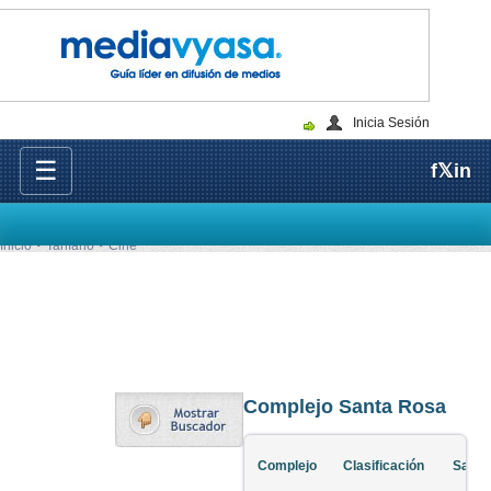
Inicia Sesión
☰
f
𝕏
in
Inicio
Tarifario
Cine
Complejo Santa Rosa
Complejo
Clasificación
Salas