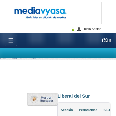
Inicia Sesión
☰
f
𝕏
in
Inicio
Tarifario
Prensa
Liberal del Sur
Sección
Periodicidad
S.L.F. B