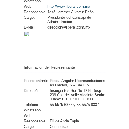
Whatsapp:
Web:
http://www.liberal.com.mx
Responsable:
José Lorrimer Álvarez Peña
Cargo:
Presidente del Consejo de
Administración
E-Mail:
direccion@liberal.com.mx
Información del Representante
Representante:
Piedra Angular Representaciones
en Medios, S.A. de C.V.
Dirección:
Insurgentes Sur No 1216 Desp.
206 Col. del Valle Alcaldía Benito
Juárez C.P. 03100, CDMX.
Teléfono:
55 5575-6377 y 55 5575-0337
Whatsapp:
Web:
Responsable:
Eli de Anda Tapia
Cargo:
Continuidad