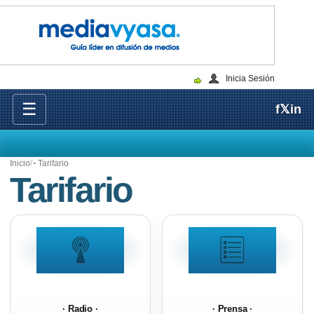
Inicia Sesión
☰
f
𝕏
in
Inicio
Tarifario
Tarifario
· Radio ·
· Prensa ·