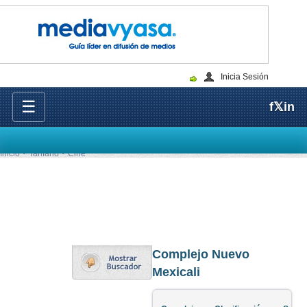
Inicia Sesión
☰
f
𝕏
in
Inicio
Tarifario
Cine
Complejo Nuevo
Mexicali