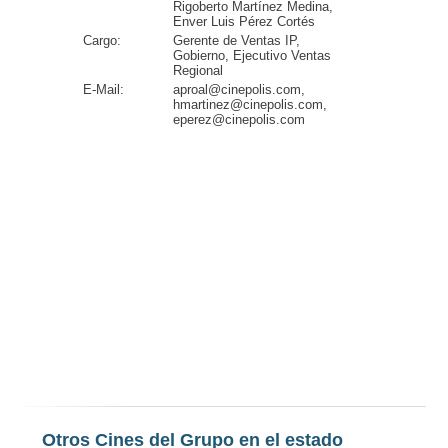
Rigoberto Martínez Medina,
Enver Luis Pérez Cortés
Cargo:
Gerente de Ventas IP,
Gobierno, Ejecutivo Ventas
Regional
E-Mail:
aproal@cinepolis.com,
hmartinez@cinepolis.com,
eperez@cinepolis.com
Otros Cines del Grupo en el estado