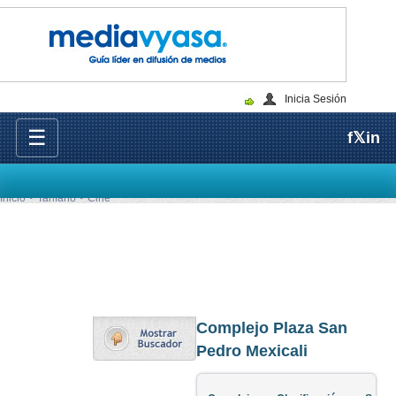
Inicia Sesión
☰
f
𝕏
in
Inicio
Tarifario
Cine
Complejo Plaza San
Pedro Mexicali