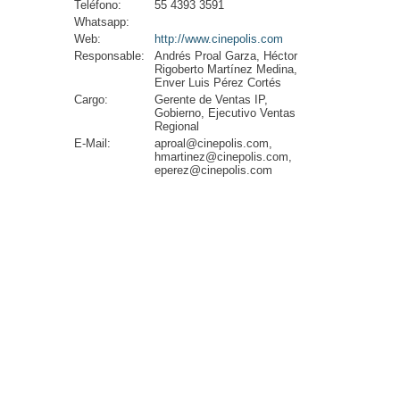
Teléfono:
55 4393 3591
Whatsapp:
Web:
http://www.cinepolis.com
Responsable:
Andrés Proal Garza, Héctor
Rigoberto Martínez Medina,
Enver Luis Pérez Cortés
Cargo:
Gerente de Ventas IP,
Gobierno, Ejecutivo Ventas
Regional
E-Mail:
aproal@cinepolis.com,
hmartinez@cinepolis.com,
eperez@cinepolis.com