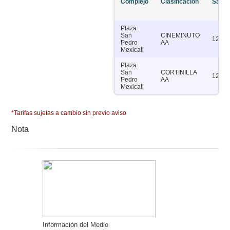
Complejo
Clasificación
Salas
Plaza
San
CINEMINUTO
12
Pedro
AA
Mexicali
Plaza
San
CORTINILLA
12
Pedro
AA
Mexicali
*Tarifas sujetas a cambio sin previo aviso
Nota
Información del Medio