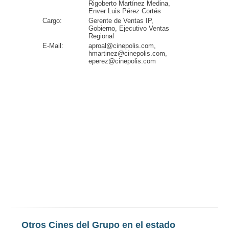
Rigoberto Martínez Medina,
Enver Luis Pérez Cortés
Cargo:
Gerente de Ventas IP,
Gobierno, Ejecutivo Ventas
Regional
E-Mail:
aproal@cinepolis.com,
hmartinez@cinepolis.com,
eperez@cinepolis.com
Otros Cines del Grupo en el estado