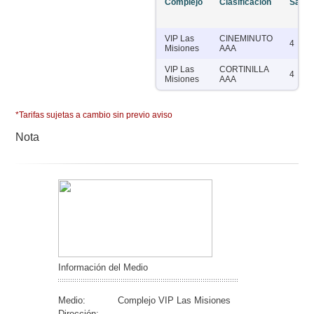
Complejo
Clasificación
Salas
VIP Las
CINEMINUTO
4
Misiones
AAA
VIP Las
CORTINILLA
4
Misiones
AAA
*Tarifas sujetas a cambio sin previo aviso
Nota
Información del Medio
Medio:
Complejo VIP Las Misiones
Dirección: