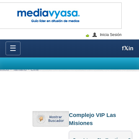
Inicia Sesión
☰
f
𝕏
in
Inicio
Tarifario
Cine
Complejo VIP Las
Misiones