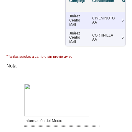
Complejo
Clasificación
Salas
Juárez
CINEMINUTO
Centro
5
AA
Mall
Juárez
CORTINILLA
Centro
5
AA
Mall
*Tarifas sujetas a cambio sin previo aviso
Nota
Información del Medio