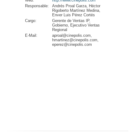
Web:
http://www.cinepolis.com
Responsable:
Andrés Proal Garza, Héctor
Rigoberto Martínez Medina,
Enver Luis Pérez Cortés
Cargo:
Gerente de Ventas IP,
Gobierno, Ejecutivo Ventas
Regional
E-Mail:
aproal@cinepolis.com,
hmartinez@cinepolis.com,
eperez@cinepolis.com