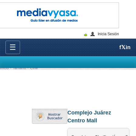
Inicia Sesión
☰
f
𝕏
in
Inicio
Tarifario
Cine
Complejo Juárez
Centro Mall