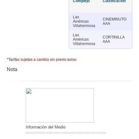
Complejo
Clasificación
Sa
Las
CINEMINUTO
Américas
12
AAA
Villahermosa
Las
CORTINILLA
Américas
12
AAA
Villahermosa
*Tarifas sujetas a cambio sin previo aviso
Nota
Información del Medio