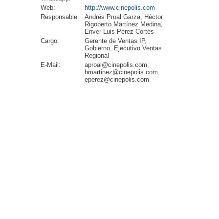
Web:
http://www.cinepolis.com
Responsable:
Andrés Proal Garza, Héctor
Rigoberto Martínez Medina,
Enver Luis Pérez Cortés
Cargo:
Gerente de Ventas IP,
Gobierno, Ejecutivo Ventas
Regional
E-Mail:
aproal@cinepolis.com,
hmartinez@cinepolis.com,
eperez@cinepolis.com