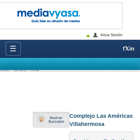
Inicia Sesión
☰
f
𝕏
in
Inicio
Tarifario
Cine
Complejo Las Américas
Villahermosa