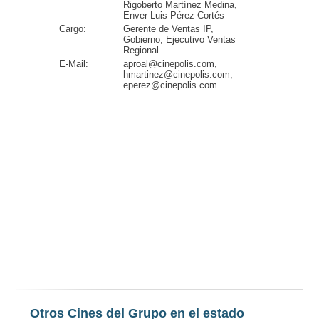
Rigoberto Martínez Medina,
Enver Luis Pérez Cortés
Cargo:
Gerente de Ventas IP,
Gobierno, Ejecutivo Ventas
Regional
E-Mail:
aproal@cinepolis.com,
hmartinez@cinepolis.com,
eperez@cinepolis.com
Otros Cines del Grupo en el estado