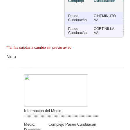
Complejo
Clasificación
Sal
Paseo
CINEMINUTO
3
Cunduacán
AA
Paseo
CORTINILLA
3
Cunduacán
AA
*Tarifas sujetas a cambio sin previo aviso
Nota
Información del Medio
Medio:
Complejo Paseo Cunduacán
Dirección: