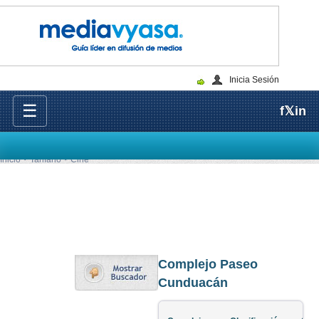
Inicia Sesión
☰
f
𝕏
in
Inicio
Tarifario
Cine
Complejo Paseo
Cunduacán