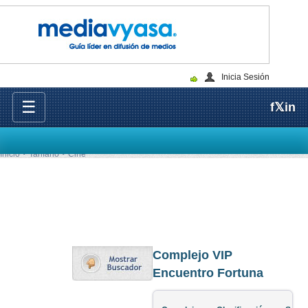
Inicia Sesión
☰
f
𝕏
in
Inicio
Tarifario
Cine
Complejo VIP
Encuentro Fortuna