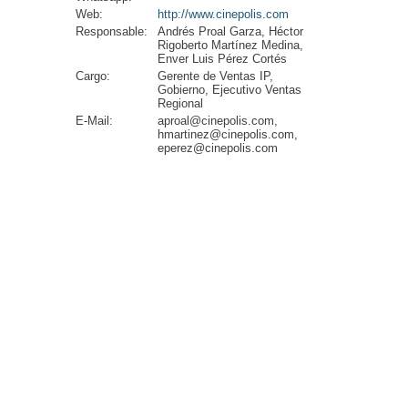
Web:
http://www.cinepolis.com
Responsable:
Andrés Proal Garza, Héctor
Rigoberto Martínez Medina,
Enver Luis Pérez Cortés
Cargo:
Gerente de Ventas IP,
Gobierno, Ejecutivo Ventas
Regional
E-Mail:
aproal@cinepolis.com,
hmartinez@cinepolis.com,
eperez@cinepolis.com