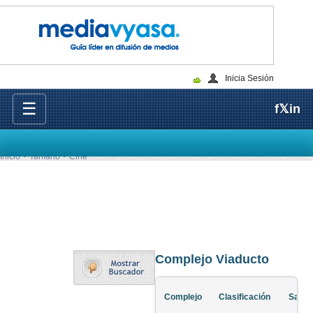
Inicia Sesión
☰
f
𝕏
in
Inicio
Tarifario
Cine
Complejo Viaducto
Complejo
Clasificación
Salas