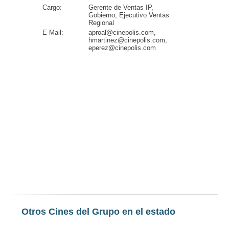
Cargo:
Gerente de Ventas IP,
Gobierno, Ejecutivo Ventas
Regional
E-Mail:
aproal@cinepolis.com,
hmartinez@cinepolis.com,
eperez@cinepolis.com
Otros Cines del Grupo en el estado