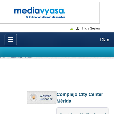
Inicia Sesión
☰
f
𝕏
in
Inicio
Tarifario
Cine
Complejo City Center
Mérida