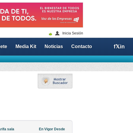
Inicia Sesión
f
𝕏
in
ete
Media Kit
Noticias
Contacto
rifa sala
En Vigor Desde