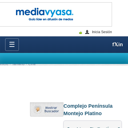
Inicia Sesión
☰
f
𝕏
in
Inicio
Tarifario
Cine
Complejo Península
Montejo Platino