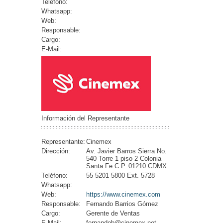
Teléfono:
Whatsapp:
Web:
Responsable:
Cargo:
E-Mail:
Información del Representante
Representante:
Cinemex
Dirección:
Av. Javier Barros Sierra No.
540 Torre 1 piso 2 Colonia
Santa Fe C.P. 01210 CDMX.
Teléfono:
55 5201 5800 Ext. 5728
Whatsapp:
Web:
https://www.cinemex.com
Responsable:
Fernando Barrios Gómez
Cargo:
Gerente de Ventas
E-Mail:
fernandob@cinemex.net