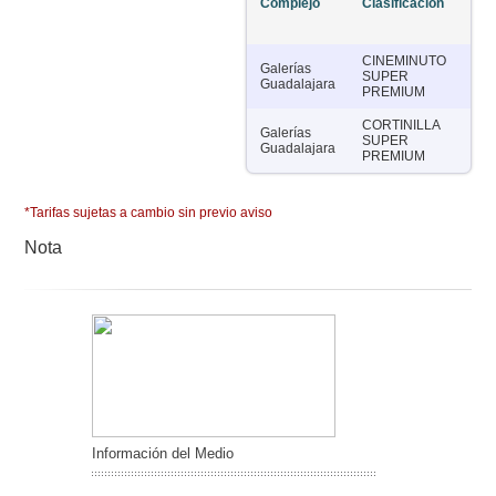
Complejo
Clasificación
Sal
CINEMINUTO
Galerías
SUPER
18
Guadalajara
PREMIUM
CORTINILLA
Galerías
SUPER
18
Guadalajara
PREMIUM
*Tarifas sujetas a cambio sin previo aviso
Nota
Información del Medio