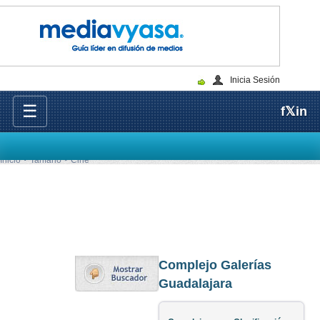
Inicia Sesión
☰
f
𝕏
in
Inicio
Tarifario
Cine
Complejo Galerías
Guadalajara