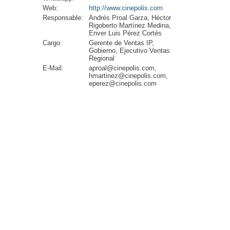
Web:
http://www.cinepolis.com
Responsable:
Andrés Proal Garza, Héctor
Rigoberto Martínez Medina,
Enver Luis Pérez Cortés
Cargo:
Gerente de Ventas IP,
Gobierno, Ejecutivo Ventas
Regional
E-Mail:
aproal@cinepolis.com,
hmartinez@cinepolis.com,
eperez@cinepolis.com