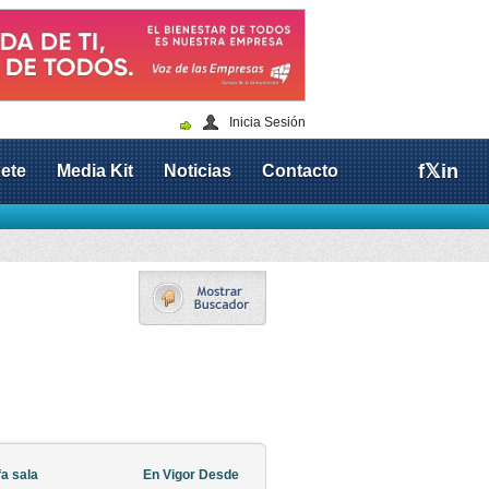
Inicia Sesión
f
𝕏
in
ete
Media Kit
Noticias
Contacto
fa sala
En Vigor Desde