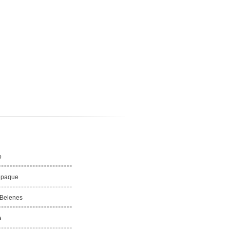
o
epaque
 Belenes
a