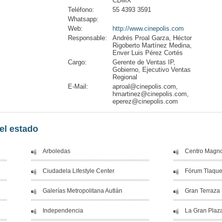
CDMX
Teléfono:
55 4393 3591
Whatsapp:
Web:
http://www.cinepolis.com
Responsable:
Andrés Proal Garza, Héctor
Rigoberto Martínez Medina,
Enver Luis Pérez Cortés
Cargo:
Gerente de Ventas IP,
Gobierno, Ejecutivo Ventas
Regional
E-Mail:
aproal@cinepolis.com,
hmartinez@cinepolis.com,
eperez@cinepolis.com
el estado
Arboledas
Centro Magn
Ciudadela Lifestyle Center
Fórum Tlaqu
Galerías Metropolitana Autlán
Gran Terraza
Independencia
La Gran Plaz