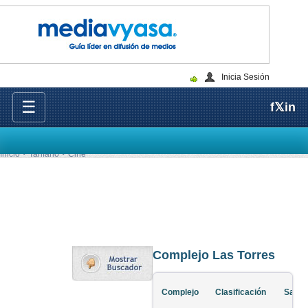
Inicia Sesión
☰
f
𝕏
in
Inicio
Tarifario
Cine
Complejo Las Torres
Complejo
Clasificación
Salas