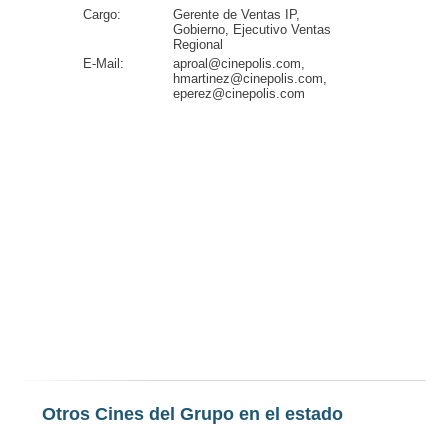
Cargo:
Gerente de Ventas IP,
Gobierno, Ejecutivo Ventas
Regional
E-Mail:
aproal@cinepolis.com,
hmartinez@cinepolis.com,
eperez@cinepolis.com
Otros Cines del Grupo en el estado