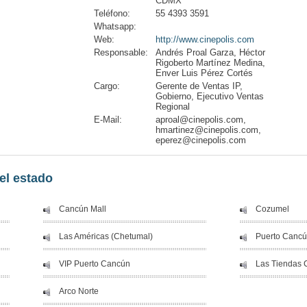
CDMX
Teléfono:
55 4393 3591
Whatsapp:
Web:
http://www.cinepolis.com
Responsable:
Andrés Proal Garza, Héctor
Rigoberto Martínez Medina,
Enver Luis Pérez Cortés
Cargo:
Gerente de Ventas IP,
Gobierno, Ejecutivo Ventas
Regional
E-Mail:
aproal@cinepolis.com,
hmartinez@cinepolis.com,
eperez@cinepolis.com
el estado
Cancún Mall
Cozumel
Las Américas (Chetumal)
Puerto Canc
VIP Puerto Cancún
Las Tiendas
Arco Norte