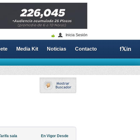
Inicia Sesión
f
𝕏
in
ete
Media Kit
Noticias
Contacto
Tarifa sala
En Vigor Desde