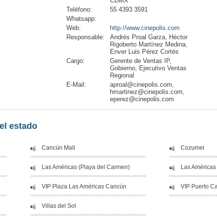
CDMX
Teléfono:
55 4393 3591
Whatsapp:
Web:
http://www.cinepolis.com
Responsable:
Andrés Proal Garza, Héctor
Rigoberto Martínez Medina,
Enver Luis Pérez Cortés
Cargo:
Gerente de Ventas IP,
Gobierno, Ejecutivo Ventas
Regional
E-Mail:
aproal@cinepolis.com,
hmartinez@cinepolis.com,
eperez@cinepolis.com
el estado
Cancún Mall
Cozumel
Las Américas (Playa del Carmen)
Las Américas
VIP Plaza Las Américas Cancún
VIP Puerto C
Villas del Sol