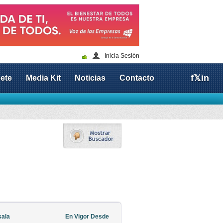
Inicia Sesión
f
𝕏
in
ete
Media Kit
Noticias
Contacto
sala
En Vigor Desde