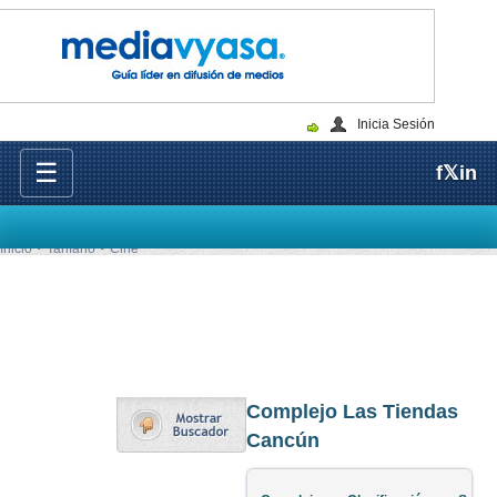
Inicia Sesión
☰
f
𝕏
in
Inicio
Tarifario
Cine
Complejo Las Tiendas
Cancún