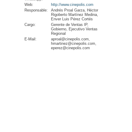
Web:
http://www.cinepolis.com
Responsable:
Andrés Proal Garza, Héctor
Rigoberto Martínez Medina,
Enver Luis Pérez Cortés
Cargo:
Gerente de Ventas IP,
Gobierno, Ejecutivo Ventas
Regional
E-Mail:
aproal@cinepolis.com,
hmartinez@cinepolis.com,
eperez@cinepolis.com