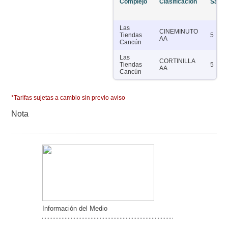
Complejo
Clasificación
Salas
Las
CINEMINUTO
Tiendas
5
AA
Cancún
Las
CORTINILLA
Tiendas
5
AA
Cancún
*Tarifas sujetas a cambio sin previo aviso
Nota
Información del Medio