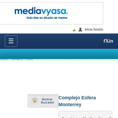
Inicia Sesión
☰
f
𝕏
in
Inicio
Tarifario
Cine
Complejo Esfera
Monterrey