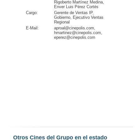
Rigoberto Martínez Medina,
Enver Luis Pérez Cortés
Cargo:
Gerente de Ventas IP,
Gobierno, Ejecutivo Ventas
Regional
E-Mail:
aproal@cinepolis.com,
hmartinez@cinepolis.com,
eperez@cinepolis.com
Otros Cines del Grupo en el estado