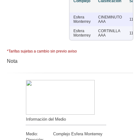
Complejo
Clasificación
Salas
Esfera
CINEMINUTO
11
Monterrey
AAA
Esfera
CORTINILLA
11
Monterrey
AAA
*Tarifas sujetas a cambio sin previo aviso
Nota
Información del Medio
Medio:
Complejo Esfera Monterrey
Dirección: