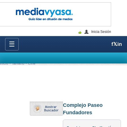
Inicia Sesión
☰
f
𝕏
in
Inicio
Tarifario
Cine
Complejo Paseo
Fundadores