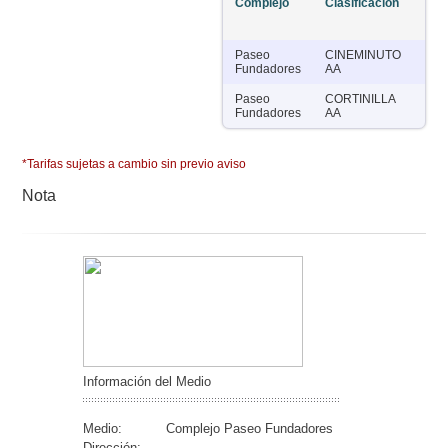
Complejo
Clasificación
Sal
Paseo
CINEMINUTO
5
Fundadores
AA
Paseo
CORTINILLA
5
Fundadores
AA
*Tarifas sujetas a cambio sin previo aviso
Nota
Información del Medio
Medio:
Complejo Paseo Fundadores
Dirección: