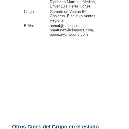
Rigoberto Martínez Medina,
Enver Luis Pérez Cortés
Cargo:
Gerente de Ventas IP,
Gobierno, Ejecutivo Ventas
Regional
E-Mail:
aproal@cinepolis.com,
hmartinez@cinepolis.com,
eperez@cinepolis.com
Otros Cines del Grupo en el estado