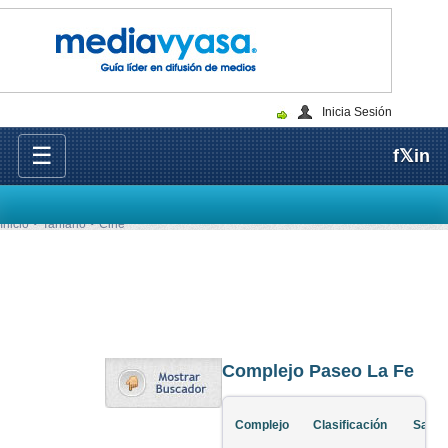
Inicia Sesión
☰
f
𝕏
in
Inicio
Tarifario
Cine
Complejo Paseo La Fe
Complejo
Clasificación
Salas