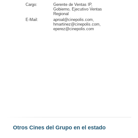
Cargo:
Gerente de Ventas IP,
Gobierno, Ejecutivo Ventas
Regional
E-Mail:
aproal@cinepolis.com,
hmartinez@cinepolis.com,
eperez@cinepolis.com
Otros Cines del Grupo en el estado