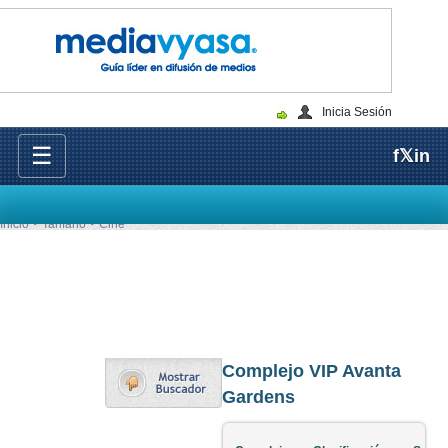
Inicia Sesión
☰
f
𝕏
in
Inicio
Tarifario
Cine
Complejo VIP Avanta
Gardens