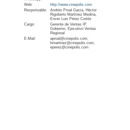
Web:
http://www.cinepolis.com
Responsable:
Andrés Proal Garza, Héctor
Rigoberto Martínez Medina,
Enver Luis Pérez Cortés
Cargo:
Gerente de Ventas IP,
Gobierno, Ejecutivo Ventas
Regional
E-Mail:
aproal@cinepolis.com,
hmartinez@cinepolis.com,
eperez@cinepolis.com