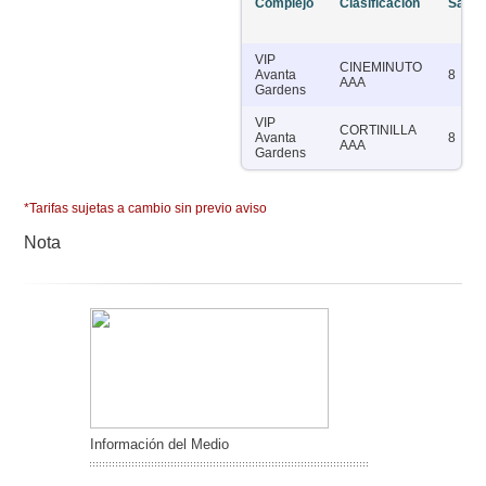
Complejo
Clasificación
Salas
VIP
CINEMINUTO
Avanta
8
AAA
Gardens
VIP
CORTINILLA
Avanta
8
AAA
Gardens
*Tarifas sujetas a cambio sin previo aviso
Nota
Información del Medio