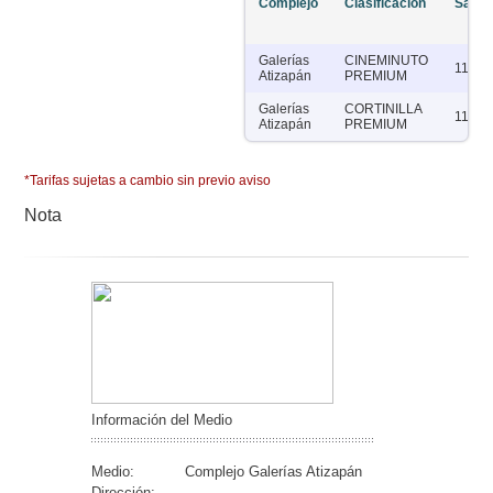
Complejo
Clasificación
Salas
Galerías
CINEMINUTO
11
Atizapán
PREMIUM
Galerías
CORTINILLA
11
Atizapán
PREMIUM
*Tarifas sujetas a cambio sin previo aviso
Nota
Información del Medio
Medio:
Complejo Galerías Atizapán
Dirección: