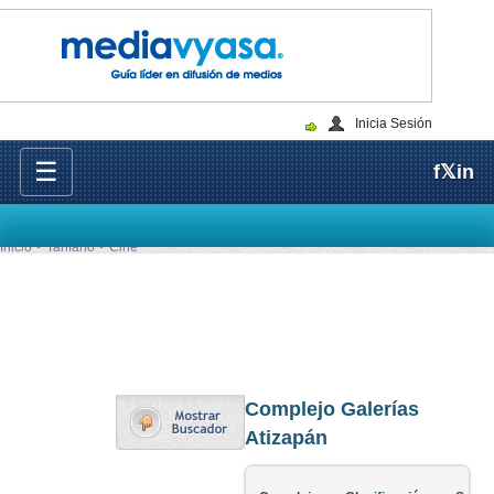
Inicia Sesión
☰
f
𝕏
in
Inicio
Tarifario
Cine
Complejo Galerías
Atizapán