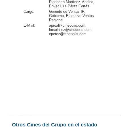
Rigoberto Martínez Medina,
Enver Luis Pérez Cortés
Cargo:
Gerente de Ventas IP,
Gobierno, Ejecutivo Ventas
Regional
E-Mail:
aproal@cinepolis.com,
hmartinez@cinepolis.com,
eperez@cinepolis.com
Otros Cines del Grupo en el estado