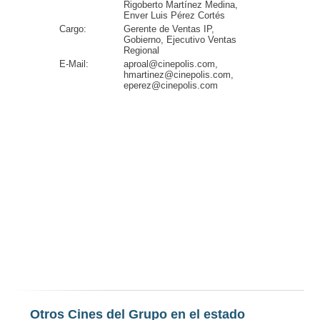
Rigoberto Martínez Medina,
Enver Luis Pérez Cortés
Cargo:
Gerente de Ventas IP,
Gobierno, Ejecutivo Ventas
Regional
E-Mail:
aproal@cinepolis.com,
hmartinez@cinepolis.com,
eperez@cinepolis.com
Otros Cines del Grupo en el estado