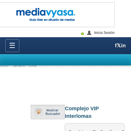
Inicia Sesión
☰
f
𝕏
in
Inicio
Tarifario
Cine
Complejo VIP
Interlomas