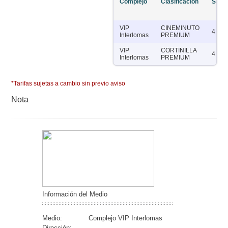
Complejo
Clasificación
Sala
VIP
CINEMINUTO
4
Interlomas
PREMIUM
VIP
CORTINILLA
4
Interlomas
PREMIUM
*Tarifas sujetas a cambio sin previo aviso
Nota
Información del Medio
Medio:
Complejo VIP Interlomas
Dirección: