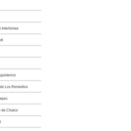
 Interlomas
tl
nguistenco
 de Los Remedios
tepec
e de Chalco
l