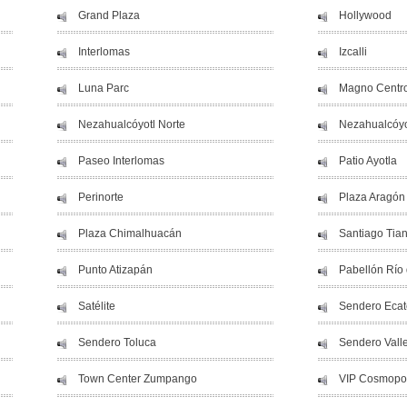
Grand Plaza
Hollywood
Interlomas
Izcalli
Luna Parc
Magno Centro
Nezahualcóyotl Norte
Nezahualcóyo
Paseo Interlomas
Patio Ayotla
Perinorte
Plaza Aragón
Plaza Chimalhuacán
Santiago Tia
Punto Atizapán
Pabellón Río
Satélite
Sendero Eca
Sendero Toluca
Sendero Vall
Town Center Zumpango
VIP Cosmopo