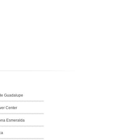
de Guadalupe
er Center
Zona Esmeralda
ca