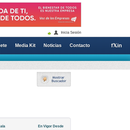
Inicia Sesión
f
𝕏
in
ete
Media Kit
Noticias
Contacto
sala
En Vigor Desde