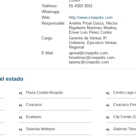
CDMX
Teléfono:
55 4393 3591
Whatsapp:
Web:
http://www.cinepolis.com
Responsable:
Andrés Proal Garza, Héctor
Rigoberto Martínez Medina,
Enver Luis Pérez Cortés
Cargo:
Gerente de Ventas IP,
Gobierno, Ejecutivo Ventas
Regional
E-Mail:
aproal@cinepolis.com,
hmartinez@cinepolis.com,
eperez@cinepolis.com
el estado
Plaza Crystal Atizapán
Centro Lago 
Coacalco
Coacalco Pow
Ecatepec
City Center 
Galerías Metepec
Galerías Tolu