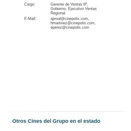
Cargo:
Gerente de Ventas IP,
Gobierno, Ejecutivo Ventas
Regional
E-Mail:
aproal@cinepolis.com,
hmartinez@cinepolis.com,
eperez@cinepolis.com
Otros Cines del Grupo en el estado