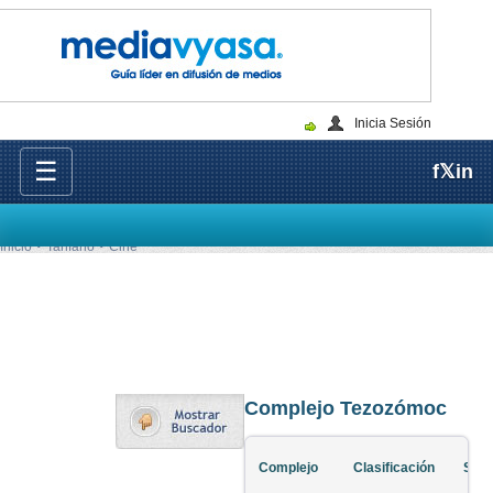
Inicia Sesión
☰
f
𝕏
in
Inicio
Tarifario
Cine
Complejo Tezozómoc
Complejo
Clasificación
Sala