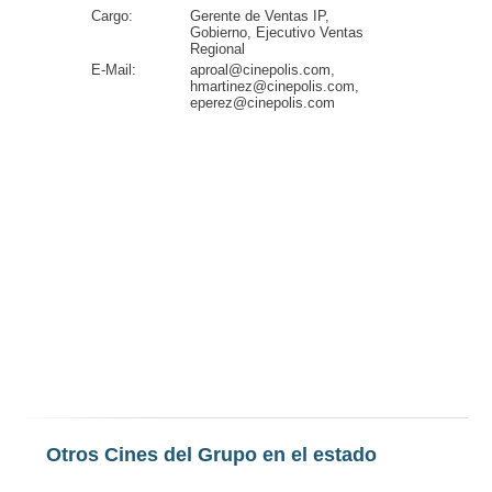
Cargo:
Gerente de Ventas IP,
Gobierno, Ejecutivo Ventas
Regional
E-Mail:
aproal@cinepolis.com,
hmartinez@cinepolis.com,
eperez@cinepolis.com
Otros Cines del Grupo en el estado