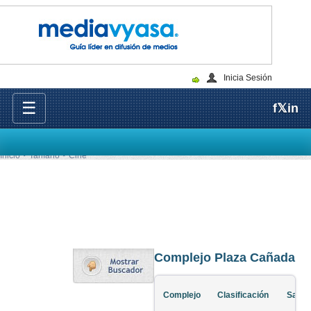
Inicia Sesión
☰
f
𝕏
in
Inicio
Tarifario
Cine
Complejo Plaza Cañada
Complejo
Clasificación
Salas