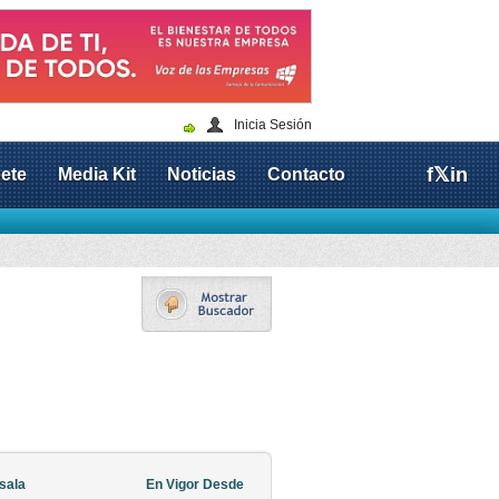
Inicia Sesión
f
𝕏
in
ete
Media Kit
Noticias
Contacto
 sala
En Vigor Desde