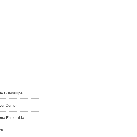
de Guadalupe
er Center
Zona Esmeralda
ca