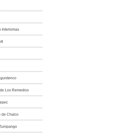
 Interlomas
tl
nguistenco
 de Los Remedios
tepec
e de Chalco
 Zumpango