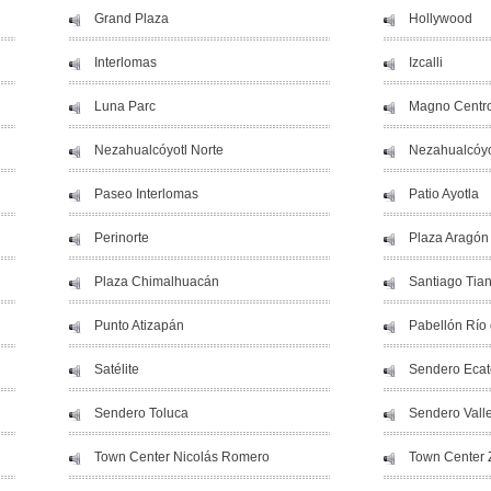
Grand Plaza
Hollywood
Interlomas
Izcalli
Luna Parc
Magno Centro
Nezahualcóyotl Norte
Nezahualcóyo
Paseo Interlomas
Patio Ayotla
Perinorte
Plaza Aragón
Plaza Chimalhuacán
Santiago Tia
Punto Atizapán
Pabellón Río
Satélite
Sendero Eca
Sendero Toluca
Sendero Vall
Town Center Nicolás Romero
Town Center