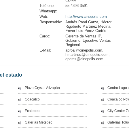
CDMX
Teléfono:
55 4393 3591
Whatsapp:
Web:
http://www.cinepolis.com
Responsable:
Andrés Proal Garza, Héctor
Rigoberto Martínez Medina,
Enver Luis Pérez Cortés
Cargo:
Gerente de Ventas IP,
Gobierno, Ejecutivo Ventas
Regional
E-Mail:
aproal@cinepolis.com,
hmartinez@cinepolis.com,
eperez@cinepolis.com
el estado
Plaza Crystal Atizapán
Centro Lago 
Coacalco
Coacalco Pow
Ecatepec
City Center 
Galerías Metepec
Galerías Tolu