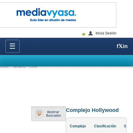
Inicia Sesión
☰
f
𝕏
in
Inicio
Tarifario
Cine
Complejo Hollywood
Complejo
Clasificación
Sala