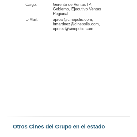
Cargo:
Gerente de Ventas IP,
Gobierno, Ejecutivo Ventas
Regional
E-Mail:
aproal@cinepolis.com,
hmartinez@cinepolis.com,
eperez@cinepolis.com
Otros Cines del Grupo en el estado