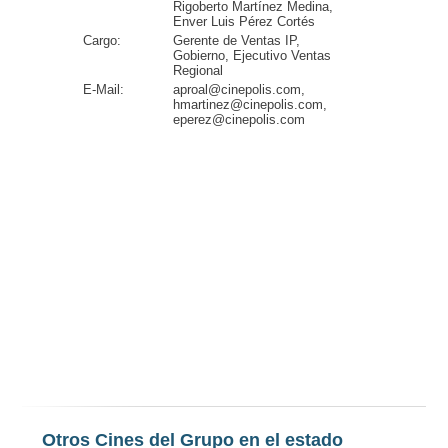
Rigoberto Martínez Medina,
Enver Luis Pérez Cortés
Cargo:
Gerente de Ventas IP,
Gobierno, Ejecutivo Ventas
Regional
E-Mail:
aproal@cinepolis.com,
hmartinez@cinepolis.com,
eperez@cinepolis.com
Otros Cines del Grupo en el estado