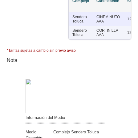
Complejo
Clasificación
Salas
Sendero
CINEMINUTO
12
Toluca
AAA
Sendero
CORTINILLA
12
Toluca
AAA
*Tarifas sujetas a cambio sin previo aviso
Nota
Información del Medio
Medio:
Complejo Sendero Toluca
Dirección: