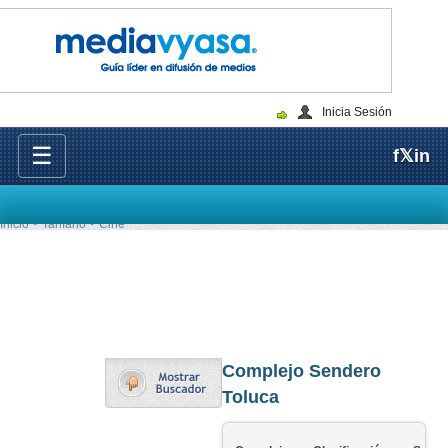
Inicia Sesión
☰
f
𝕏
in
Inicio
Tarifario
Cine
Complejo Sendero
Toluca