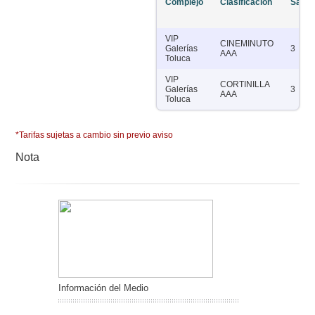
Complejo
Clasificación
Salas
VIP
CINEMINUTO
Galerías
3
AAA
Toluca
VIP
CORTINILLA
Galerías
3
AAA
Toluca
*Tarifas sujetas a cambio sin previo aviso
Nota
Información del Medio