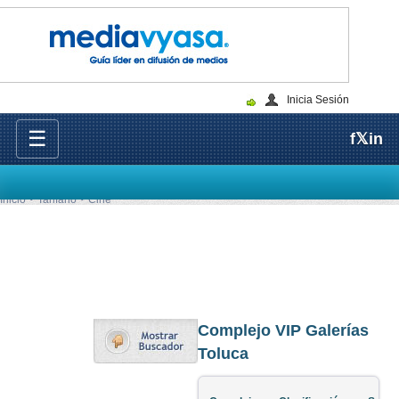
Inicia Sesión
☰
f
𝕏
in
Inicio
Tarifario
Cine
Complejo VIP Galerías
Toluca