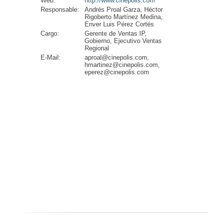
Web:
http://www.cinepolis.com
Responsable:
Andrés Proal Garza, Héctor
Rigoberto Martínez Medina,
Enver Luis Pérez Cortés
Cargo:
Gerente de Ventas IP,
Gobierno, Ejecutivo Ventas
Regional
E-Mail:
aproal@cinepolis.com,
hmartinez@cinepolis.com,
eperez@cinepolis.com